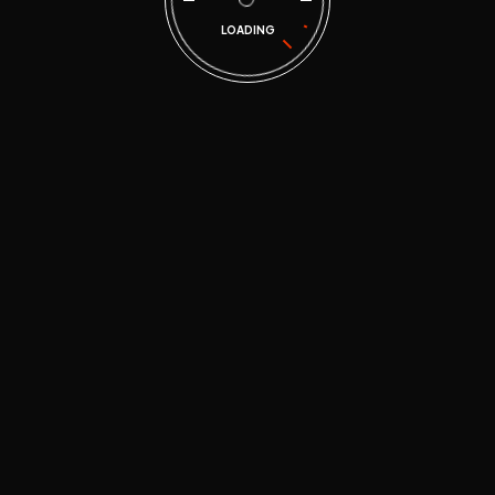
LOADING
Busc
Ultim