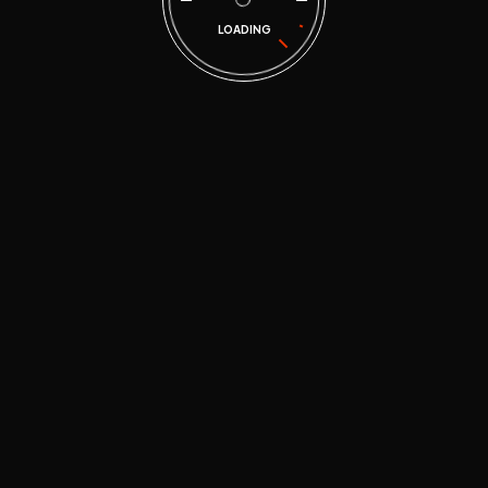
LOADING
rco 2
ión hidráulica y electrónica.
e los Aldama, Gto.
$
1,782.
Caja Cremal
Hidráulica 