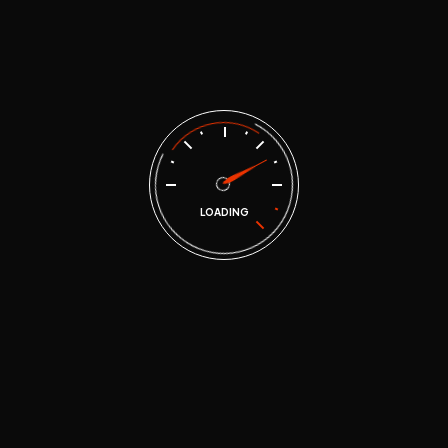
“#kiaoptima”
LOADING
lección.