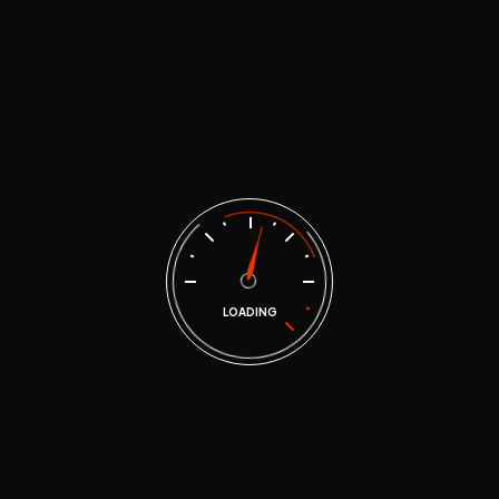
ToyotaTacom
LOADING
ToyotaTacoma”